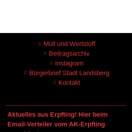
Müll und Wertstoff
Beitragsarchiv
Instagram
Bürgerbrief Stadt Landsberg
Kontakt
Aktuelles aus Erpfting! Hier beim
Email-Verteiler vom AK-Erpfting