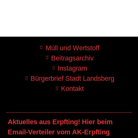
Müll und Wertstoff
Beitragsarchiv
Instagram
Bürgerbrief Stadt Landsberg
Kontakt
Aktuelles aus Erpfting! Hier beim
Email-Verteiler vom AK-Erpfting