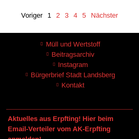
Voriger
1
2
3
4
5
Nächster
Müll und Wertstoff
Beitragsarchiv
Instagram
Bürgerbrief Stadt Landsberg
Kontakt
Aktuelles aus Erpfting! Hier beim
Email-Verteiler vom AK-Erpfting