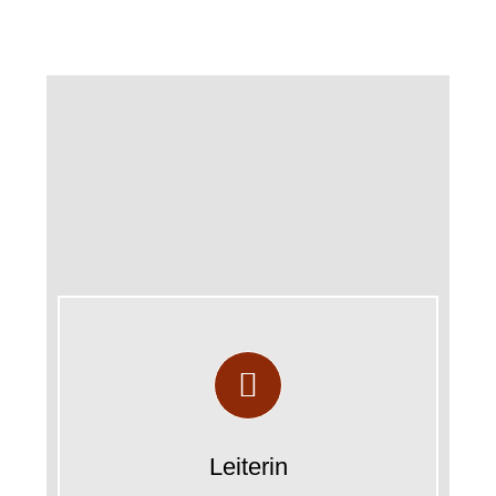
Frau Sandra Preißner...Telefon: 08191/129-1777
Pflegelotsin
Leiterin
Pflegedienstleitung und