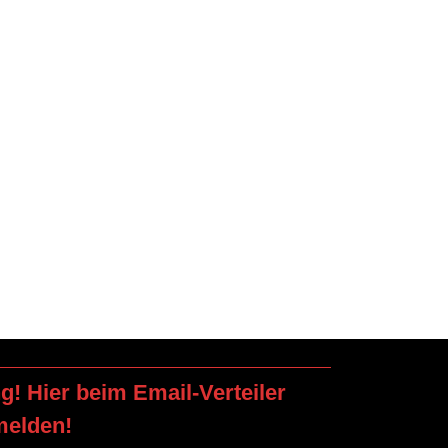
ng! Hier beim Email-Verteiler
melden!