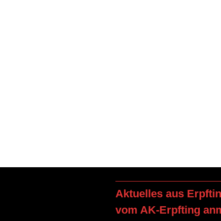
Aktuelles aus Erpfti
vom AK-Erpfting an