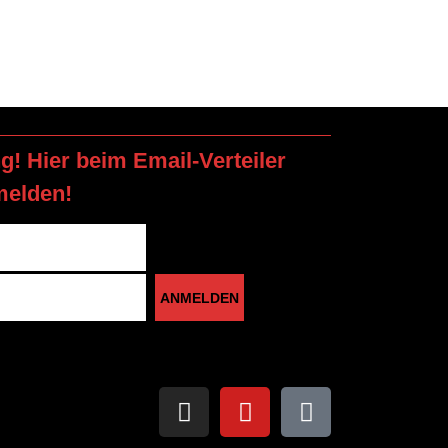
ng! Hier beim Email-Verteiler
melden!
ANMELDEN