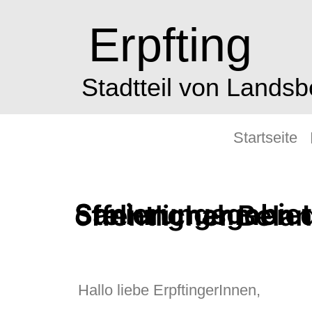
Erpfting
Stadtteil von Lands
Startseite
Sanierungsgebiet Erpfting – Abwägung der Stellungnahmen der BürgerInnen und der Träger öffent
Hallo liebe ErpftingerInnen,