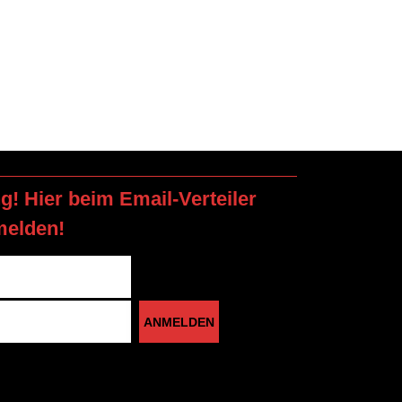
ng! Hier beim Email-Verteiler
melden!
ANMELDEN