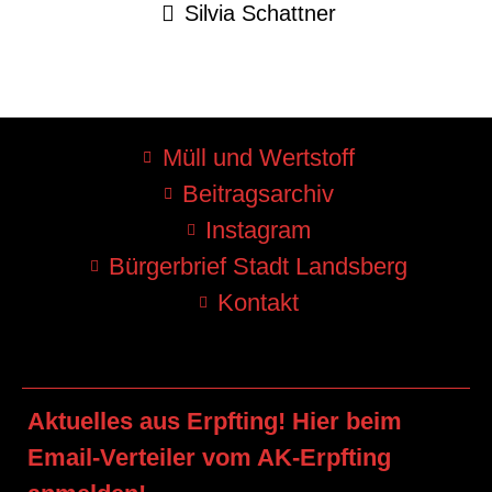
Silvia Schattner
Müll und Wertstoff
Beitragsarchiv
Instagram
Bürgerbrief Stadt Landsberg
Kontakt
Aktuelles aus Erpfting! Hier beim
Email-Verteiler vom AK-Erpfting