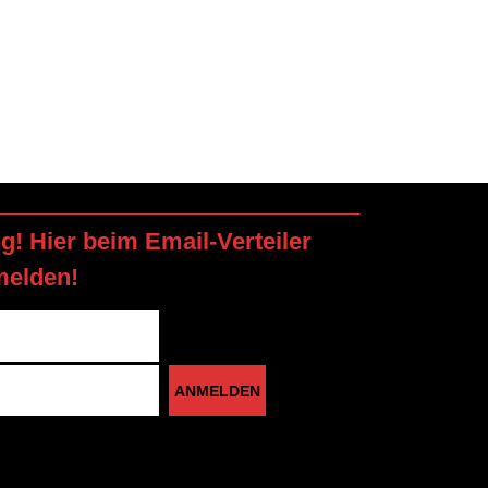
ng! Hier beim Email-Verteiler
melden!
ANMELDEN