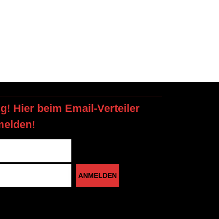
ng! Hier beim Email-Verteiler
melden!
ANMELDEN