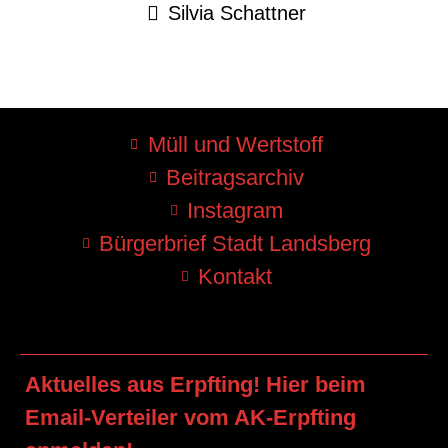
Silvia Schattner
Müll und Wertstoff
Beitragsarchiv
Instagram
Bürgerbrief Stadt Landsberg
Kontakt
Aktuelles aus Erpfting! Hier beim
Email-Verteiler vom AK-Erpfting