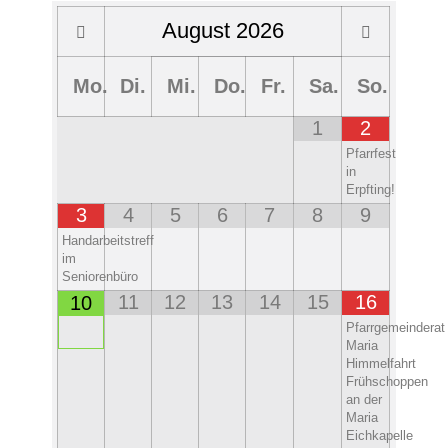
August
2026
Mo.
Di.
Mi.
Do.
Fr.
Sa.
So.
1
2
Pfarrfest
in
Erpfting!
3
4
5
6
7
8
9
Handarbeitstreff
im
Seniorenbüro
11
12
13
14
15
16
10
Pfarrgemeinderat
Maria
Himmelfahrt
Frühschoppen
an der
Maria
Eichkapelle