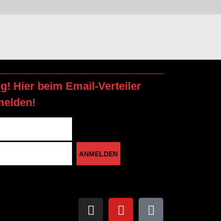
ng! Hier beim Email-Verteiler
melden!
ANMELDEN