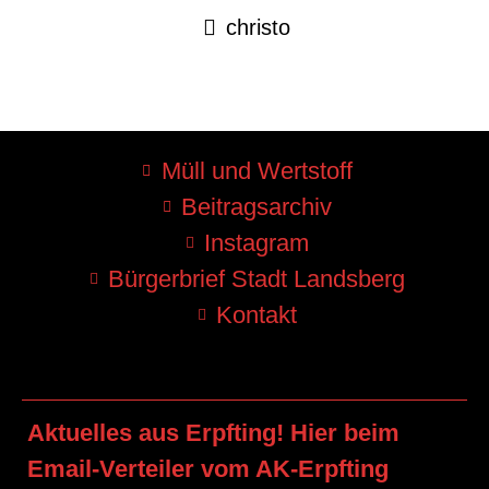
christo
Müll und Wertstoff
Beitragsarchiv
Instagram
Bürgerbrief Stadt Landsberg
Kontakt
Aktuelles aus Erpfting! Hier beim
Email-Verteiler vom AK-Erpfting