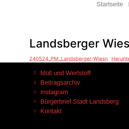
Startseite
Landsberger Wiesn
240524_PM_Landsberger-Wiesn
Herunt
Müll und Wertstoff
Beitragsarchiv
Instagram
Bürgerbrief Stadt Landsberg
Kontakt