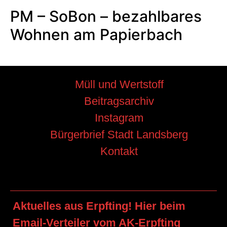
PM – SoBon – bezahlbares
Wohnen am Papierbach
Müll und Wertstoff
Beitragsarchiv
Instagram
Bürgerbrief Stadt Landsberg
Kontakt
Aktuelles aus Erpfting! Hier beim
Email-Verteiler vom AK-Erpfting