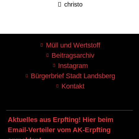
christo
Müll und Wertstoff
Beitragsarchiv
Instagram
Bürgerbrief Stadt Landsberg
Kontakt
Aktuelles aus Erpfting! Hier beim
Email-Verteiler vom AK-Erpfting