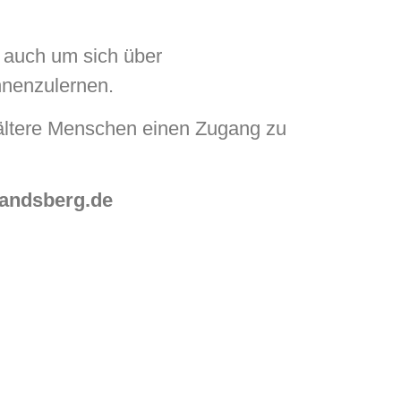
, auch um sich über
nnenzulernen.
s ältere Menschen einen Zugang zu
ene.bleicher@landsberg.de