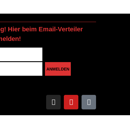
ng! Hier beim Email-Verteiler
melden!
ANMELDEN