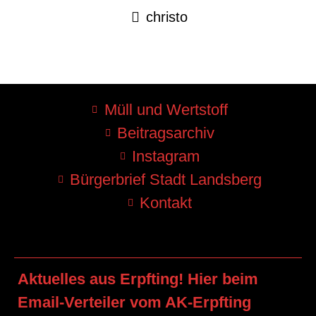
christo
Müll und Wertstoff
Beitragsarchiv
Instagram
Bürgerbrief Stadt Landsberg
Kontakt
Aktuelles aus Erpfting! Hier beim
Email-Verteiler vom AK-Erpfting